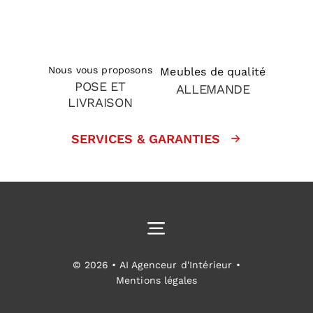
Nous vous proposons
Meubles de qualité
POSE ET
ALLEMANDE
LIVRAISON
SERVICES & GARANTIES
Toggle
Navigation
Cuisines équipées
© 2026 • AI Agenceur d'Intérieur •
Mentions légales
Aménagement intérieur