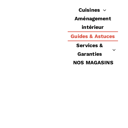
Passer
Cuisines
au
Aménagement
contenu
intérieur
Guides & Astuces
Services &
Garanties
NOS MAGASINS