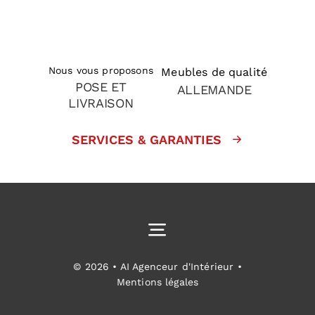
Nous vous proposons
Meubles de qualité
POSE ET
ALLEMANDE
LIVRAISON
SERVICES & GARANTIES
Toggle
Navigation
Cuisines équipées
© 2026 • AI Agenceur d'Intérieur •
Mentions légales
Aménagement intérieur