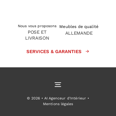
Nous vous proposons
Meubles de qualité
POSE ET
ALLEMANDE
LIVRAISON
SERVICES & GARANTIES
Toggle
Navigation
Cuisines équipées
© 2026 • AI Agenceur d'Intérieur •
Mentions légales
Aménagement intérieur