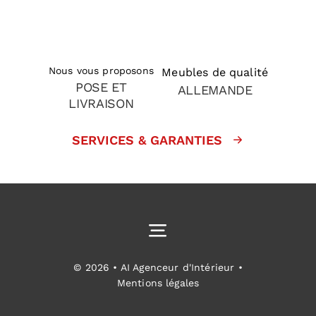
Nous vous proposons
Meubles de qualité
POSE ET
ALLEMANDE
LIVRAISON
SERVICES & GARANTIES
Toggle
Navigation
Cuisines équipées
© 2026 • AI Agenceur d'Intérieur •
Mentions légales
Aménagement intérieur