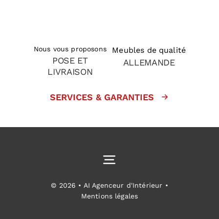
Nous vous proposons
Meubles de qualité
POSE ET
ALLEMANDE
LIVRAISON
SERVICES & GARANTIES
Toggle
Navigation
Cuisines équipées
© 2026 • AI Agenceur d'Intérieur •
Mentions légales
Aménagement intérieur