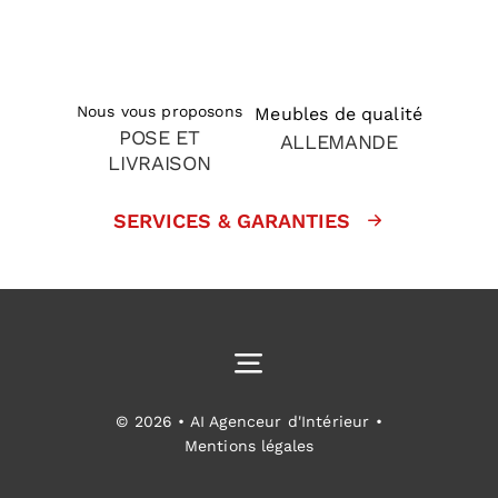
Nous vous proposons
Meubles de qualité
POSE ET
ALLEMANDE
LIVRAISON
SERVICES & GARANTIES
Toggle
Navigation
Cuisines équipées
© 2026 • AI Agenceur d'Intérieur •
Mentions légales
Aménagement intérieur