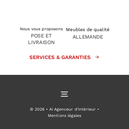
Nous vous proposons
Meubles de qualité
POSE ET
ALLEMANDE
LIVRAISON
SERVICES & GARANTIES
Toggle
Navigation
Cuisines équipées
© 2026 • AI Agenceur d'Intérieur •
Mentions légales
Aménagement intérieur