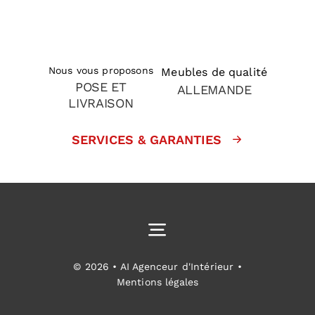
Nous vous proposons
Meubles de qualité
POSE ET
ALLEMANDE
LIVRAISON
SERVICES & GARANTIES
Toggle
Navigation
Cuisines équipées
© 2026 • AI Agenceur d'Intérieur •
Mentions légales
Aménagement intérieur