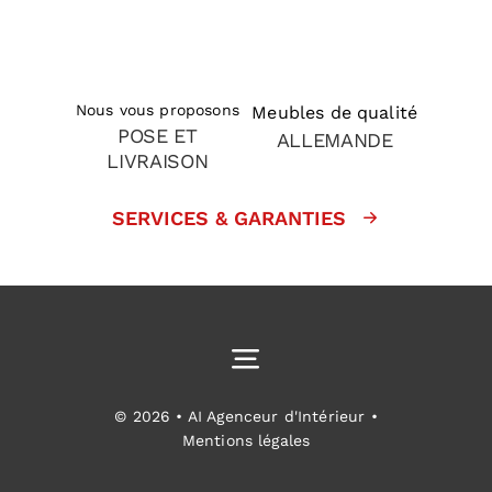
Nous vous proposons
Meubles de qualité
POSE ET
ALLEMANDE
LIVRAISON
SERVICES & GARANTIES
Toggle
Navigation
Cuisines équipées
© 2026 • AI Agenceur d'Intérieur •
Mentions légales
Aménagement intérieur