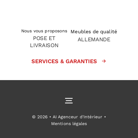
Nous vous proposons
Meubles de qualité
POSE ET
ALLEMANDE
LIVRAISON
SERVICES & GARANTIES
Toggle
Navigation
Cuisines équipées
© 2026 • AI Agenceur d'Intérieur •
Mentions légales
Aménagement intérieur