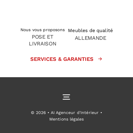
Nous vous proposons
Meubles de qualité
POSE ET
ALLEMANDE
LIVRAISON
SERVICES & GARANTIES
Toggle
Navigation
Cuisines équipées
© 2026 • AI Agenceur d'Intérieur •
Mentions légales
Aménagement intérieur