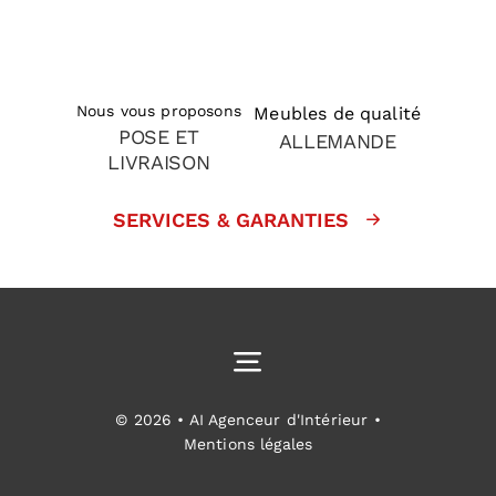
Nous vous proposons
Meubles de qualité
POSE ET
ALLEMANDE
LIVRAISON
SERVICES & GARANTIES
Toggle
Navigation
Cuisines équipées
© 2026 • AI Agenceur d'Intérieur •
Mentions légales
Aménagement intérieur